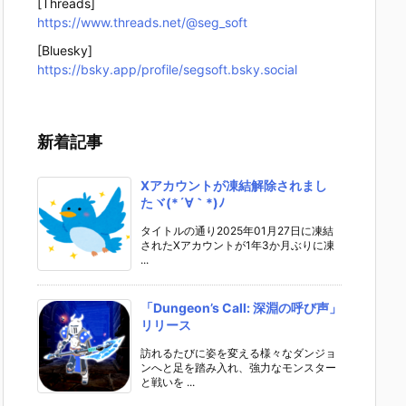
[Threads]
https://www.threads.net/@seg_soft
[Bluesky]
https://bsky.app/profile/segsoft.bsky.social
新着記事
Xアカウントが凍結解除されまし
たヾ(*´∀｀*)ﾉ
タイトルの通り2025年01月27日に凍結
されたXアカウントが1年3か月ぶりに凍
...
「Dungeon’s Call: 深淵の呼び声」
リリース
訪れるたびに姿を変える様々なダンジョ
ンへと足を踏み入れ、強力なモンスター
と戦いを ...