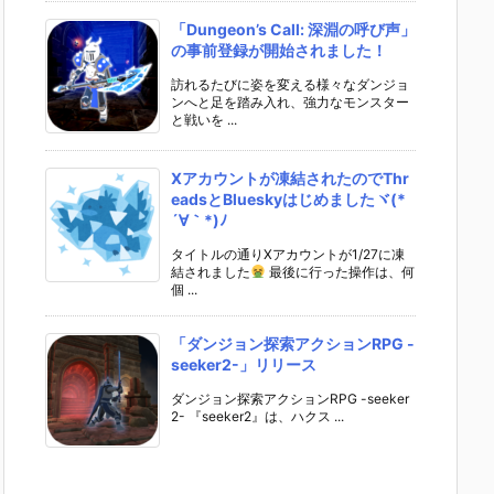
「Dungeon’s Call: 深淵の呼び声」
の事前登録が開始されました！
訪れるたびに姿を変える様々なダンジョ
ンへと足を踏み入れ、強力なモンスター
と戦いを ...
Xアカウントが凍結されたのでThr
eadsとBlueskyはじめましたヾ(*
´∀｀*)ﾉ
タイトルの通りXアカウントが1/27に凍
結されました
最後に行った操作は、何
個 ...
「ダンジョン探索アクションRPG -
seeker2-」リリース
ダンジョン探索アクションRPG -seeker
2- 『seeker2』は、ハクス ...